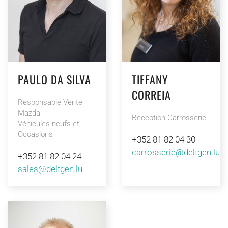
PAULO DA SILVA
TIFFANY
CORREIA
Responsable Vente
Mazda
Réception Carrosserie
Véhicules neufs et
Occasions
+352 81 82 04 30
carrosserie@deltgen.lu
+352 81 82 04 24
sales@deltgen.lu